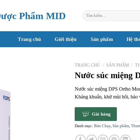
Dược Phẩm MID
Tìm
kiếm:
Trang chủ
Giới thiệu
Sản phẩm
Hệ th
TRANG CHỦ
/
SẢN PHẨM
/
T
Nước súc miệng 
Nước súc miệng DPS Ortho Mouth
Kháng khuẩn, khử mùi hôi, bảo 
Giỏ hàng
Danh mục:
Bán Chạy
,
Sản phẩm
,
Thươ