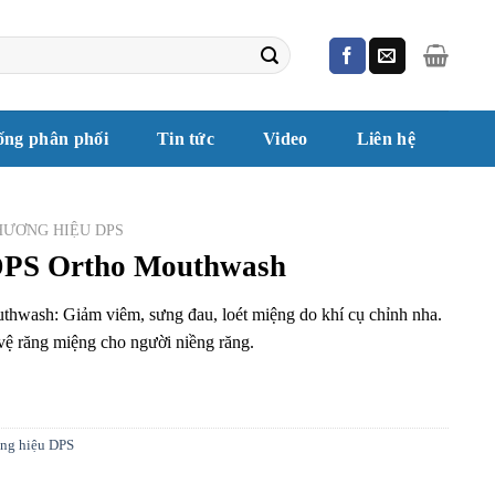
ống phân phối
Tin tức
Video
Liên hệ
HƯƠNG HIỆU DPS
DPS Ortho Mouthwash
wash: Giảm viêm, sưng đau, loét miệng do khí cụ chỉnh nha.
vệ răng miệng cho người niềng răng.
ng hiệu DPS