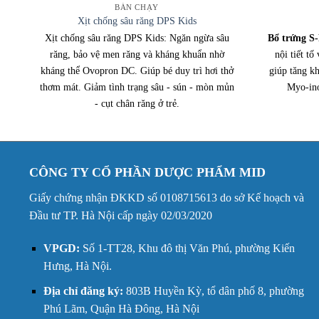
BÁN CHẠY
Xịt chống sâu răng DPS Kids
a
Xịt chống sâu răng DPS Kids: Ngăn ngừa sâu
Bổ trứng S
ai
răng, bảo vệ men răng và kháng khuẩn nhờ
nội tiết tố
,
kháng thể Ovopron DC. Giúp bé duy trì hơi thở
giúp tăng kh
thơm mát. Giảm tình trạng sâu - sún - mòn mủn
Myo-ino
- cụt chân răng ở trẻ.
CÔNG TY CỔ PHẦN DƯỢC PHẨM MID
Giấy chứng nhận ĐKKD số 0108715613 do sở Kế hoạch và
Đầu tư TP. Hà Nội cấp ngày 02/03/2020
VPGD:
Số 1-TT28, Khu đô thị Văn Phú, phường Kiến
Hưng, Hà Nội.
Địa chỉ đăng ký:
803B Huyền Kỳ, tổ dân phố 8, phường
Phú Lãm, Quận Hà Đông, Hà Nội