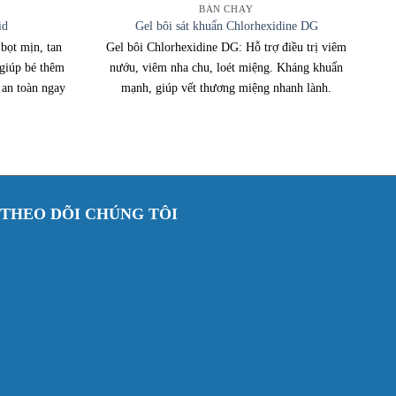
BÁN CHẠY
id
Gel bôi sát khuẩn Chlorhexidine DG
bọt mịn, tan
Gel bôi Chlorhexidine DG: Hỗ trợ điều trị viêm
giúp bé thêm
nướu, viêm nha chu, loét miệng. Kháng khuẩn
 an toàn ngay
mạnh, giúp vết thương miệng nhanh lành.
THEO DÕI CHÚNG TÔI