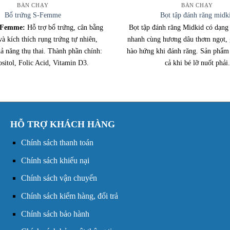
BÁN CHẠY
BÁN CHẠY
Bổ trứng S-Femme
Bọt tập đánh răng midk
-Femme:
Hỗ trợ bổ trứng, cân bằng
Bọt tập đánh răng Midkid có dạng 
 và kích thích rụng trứng tự nhiên,
nhanh cùng hương dâu thơm ngọt, 
ả năng thụ thai. Thành phần chính:
hào hứng khi đánh răng. Sản phẩm
sitol, Folic Acid, Vitamin D3.
cả khi bé lỡ nuốt phải.
HỖ TRỢ KHÁCH HÀNG
Chính sách thanh toán
Chính sách khiếu nại
Chính sách vận chuyển
Chính sách kiểm hàng, đổi trả
Chính sách bảo hành