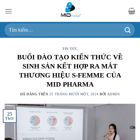
Chuyển
đến
nội
Tìm
dung
kiếm:
TIN TỨC
BUỔI ĐÀO TẠO KIẾN THỨC VỀ
SINH SẢN KẾT HỢP RA MẮT
THƯƠNG HIỆU S-FEMME CỦA
MID PHARMA
ĐÃ ĐĂNG TRÊN
25 THÁNG MƯỜI MỘT, 2024
BỞI
ADMIN
25
Th11