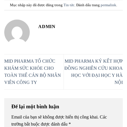
Mục nhập này đã được đăng trong
Tin tức
. Đánh dấu trang
permalink
.
ADMIN
MID PHARMA TỔ CHỨC
MID PHARMA KÝ KẾT HỢP
KHÁM SỨC KHỎE CHO
ĐỒNG NGHIÊN CỨU KHOA
TOÀN THỂ CÁN BỘ NHÂN
HỌC VỚI ĐẠI HỌC Y HÀ
VIÊN CÔNG TY
NỘI
Để lại một bình luận
Email của bạn sẽ không được hiển thị công khai.
Các
trường bắt buộc được đánh dấu
*