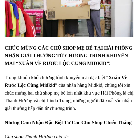
CHÚC MỪNG CÁC CHỦ SHOP MẸ BÉ TẠI HẢI PHÒNG
NHẬN GIẢI THƯỞNG TỪ CHƯƠNG TRÌNH KHUYẾN
MÃI “XUÂN VỀ RƯỚC LỘC CÙNG MIDKID”!
Trong khuôn khổ chương trình khuyến mãi đặc biệt “
Xuân Về
Rước Lộc Cùng Midkid
” của nhãn hàng Midkid, chúng tôi xin
chúc mừng hai chủ shop mẹ bé lớn nhất khu vực Hải Phòng là chị
Thanh Hương và chị Linda Trang, những người đã xuất sắc nhận
giải thưởng hấp dẫn từ chương trình.
Những Cảm Nhận Đặc Biệt Từ Các Chủ Shop Chiến Thắng
Chủ shop Thanh Hương chia sẻ
: