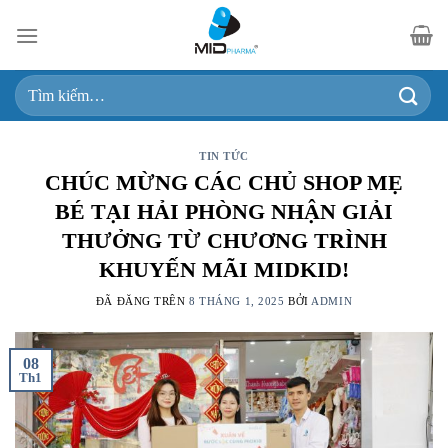
Chuyển
đến
nội
Tìm
dung
kiếm:
TIN TỨC
CHÚC MỪNG CÁC CHỦ SHOP MẸ
BÉ TẠI HẢI PHÒNG NHẬN GIẢI
THƯỞNG TỪ CHƯƠNG TRÌNH
KHUYẾN MÃI MIDKID!
ĐÃ ĐĂNG TRÊN
8 THÁNG 1, 2025
BỞI
ADMIN
08
Th1