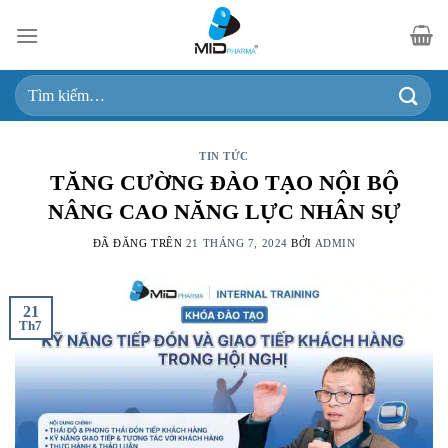
Chuyển
đến
nội
Tìm
dung
kiếm:
TIN TỨC
TĂNG CƯỜNG ĐÀO TẠO NỘI BỘ
NÂNG CAO NĂNG LỰC NHÂN SỰ
ĐÃ ĐĂNG TRÊN
21 THÁNG 7, 2024
BỞI
ADMIN
21
Th7