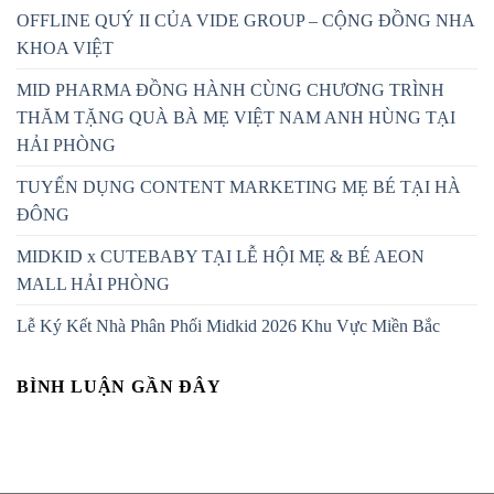
OFFLINE QUÝ II CỦA VIDE GROUP – CỘNG ĐỒNG NHA
KHOA VIỆT
MID PHARMA ĐỒNG HÀNH CÙNG CHƯƠNG TRÌNH
THĂM TẶNG QUÀ BÀ MẸ VIỆT NAM ANH HÙNG TẠI
HẢI PHÒNG
TUYỂN DỤNG CONTENT MARKETING MẸ BÉ TẠI HÀ
ĐÔNG
MIDKID x CUTEBABY TẠI LỄ HỘI MẸ & BÉ AEON
MALL HẢI PHÒNG
Lễ Ký Kết Nhà Phân Phối Midkid 2026 Khu Vực Miền Bắc
BÌNH LUẬN GẦN ĐÂY